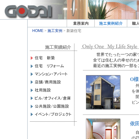
HOME
>
施工実例
> 新築住宅
施工実績紹介
世界でたった一つの家づく
全ては住む人の幸せのため
最近の施工実例の一部をご
O
外
を
開
ビ
依
自
の