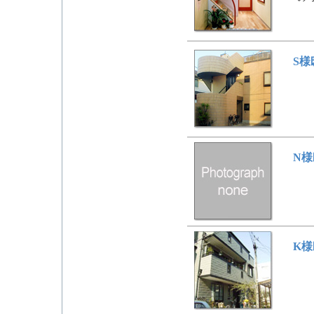
S
N
K