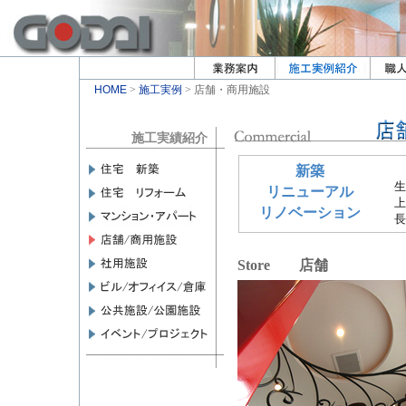
HOME
>
施工実例
> 店舗・商用施設
施工実績紹介
新築
生
リニューアル
上
リノベーション
長
Store 店舗