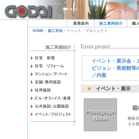
HOME
>
施工実例
> イベント・プロジェクト
施工実績紹介
イベント・展示会・
ビジョン・美術館等
／内装
■
イベント・展示
箱
神奈
２０