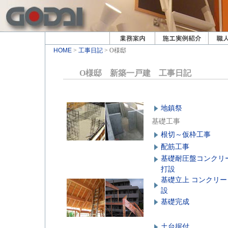
HOME
>
工事日記
> O様邸
O様邸 新築一戸建 工事日記
地鎮祭
基礎工事
根切～仮枠工事
配筋工事
基礎耐圧盤コンクリ
打設
基礎立上 コンクリー
設
基礎完成
土台据付