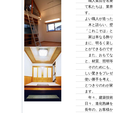
職人集団を名乗
て私たちは、業界
す。
よい職人が造った
木と語らい、壁
「これこそは」と
家は単なる飾り
まに、明るく楽し
とができるのです
また、おもてな
と、材質、照明等
そのためにも、
しい驚きをプレゼ
使い勝手を考え、
とつきりのわが家
ます。
年々、建築技術
日々、進化熟練を
長年の、お客様か